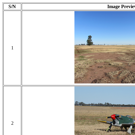
S/N
Image Previ
1
2